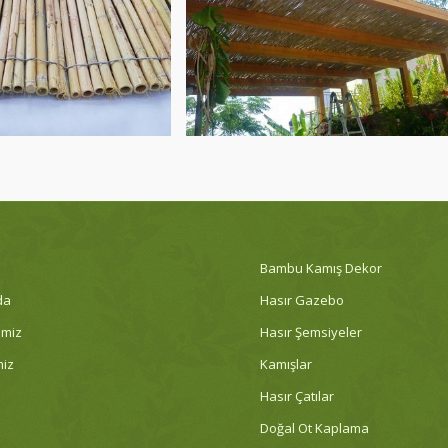
Bambu Kamış Dekor
da
Hasır Gazebo
imiz
Hasır Şemsiyeler
miz
Kamışlar
Hasır Çatılar
Doğal Ot Kaplama