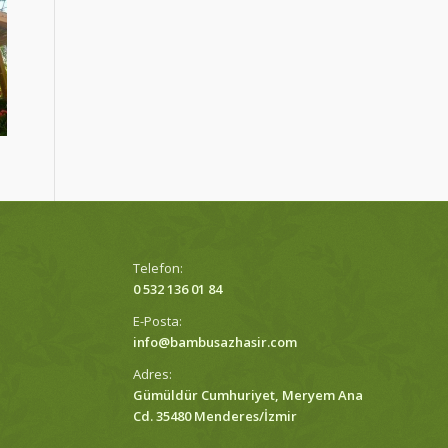
Telefon:
0 532 136 01 84
E-Posta:
info@bambusazhasir.com
Adres:
Gümüldür Cumhuriyet, Meryem Ana
Cd. 35480 Menderes/İzmir