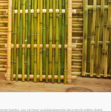
ayesinde bambu, saz ve hasır uygulamalarında sıkça tercih edilen doğal