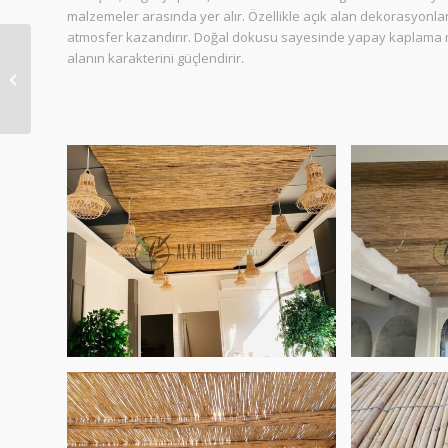
malzemeler arasında yer alır. Özellikle açık alan dekorasyonla
atmosfer kazandırır. Doğal dokusu sayesinde yapay kaplama 
alanın karakterini güçlendirir.
Hasır Şemsiyeler