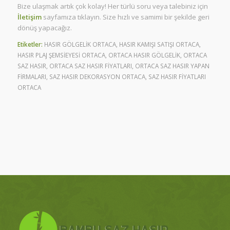
Bize ulaşmak artık çok kolay! Her türlü soru veya talebiniz için
İletişim
sayfamıza tıklayın. Size hızlı ve samimi bir şekilde geri
dönüş yapacağız.
Etiketler:
HASIR GÖLGELİK ORTACA
,
HASIR KAMIŞI SATIŞI ORTACA
,
HASIR PLAJ ŞEMSİEYESİ ORTACA
,
ORTACA HASIR GÖLGELİK
,
ORTACA
SAZ HASIR
,
ORTACA SAZ HASIR FİYATLARI
,
ORTACA SAZ HASIR YAPAN
FİRMALARI
,
SAZ HASIR DEKORASYON ORTACA
,
SAZ HASIR FİYATLARI
ORTACA