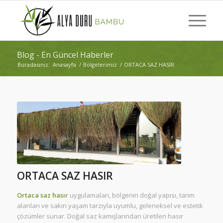
Blog - En Güncel Haberler
Buradasınız:
Anasayfa
/
Bölgelerimiz
/
ORTACA SAZ HASIR
ORTACA SAZ HASIR
Ortaca saz hasır
uygulamaları, bölgenin doğal yapısı, tarım
alanları ve sakin yaşam tarzıyla uyumlu, geleneksel ve estetik
çözümler sunar. Doğal saz kamışlarından üretilen hasır