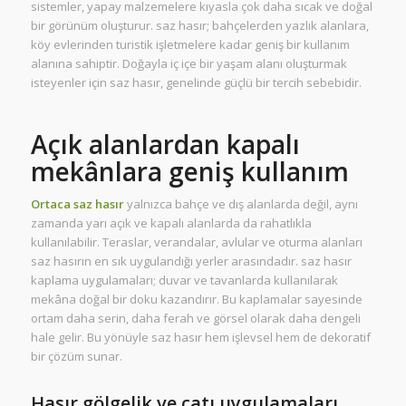
sistemler, yapay malzemelere kıyasla çok daha sıcak ve doğal
bir görünüm oluşturur. saz hasır; bahçelerden yazlık alanlara,
köy evlerinden turistik işletmelere kadar geniş bir kullanım
alanına sahiptir. Doğayla iç içe bir yaşam alanı oluşturmak
isteyenler için saz hasır, genelinde güçlü bir tercih sebebidir.
Açık alanlardan kapalı
mekânlara geniş kullanım
Ortaca saz hasır
yalnızca bahçe ve dış alanlarda değil, aynı
zamanda yarı açık ve kapalı alanlarda da rahatlıkla
kullanılabilir. Teraslar, verandalar, avlular ve oturma alanları
saz hasırın en sık uygulandığı yerler arasındadır. saz hasır
kaplama uygulamaları; duvar ve tavanlarda kullanılarak
mekâna doğal bir doku kazandırır. Bu kaplamalar sayesinde
ortam daha serin, daha ferah ve görsel olarak daha dengeli
hale gelir. Bu yönüyle saz hasır hem işlevsel hem de dekoratif
bir çözüm sunar.
Hasır gölgelik ve çatı uygulamaları