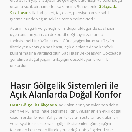
elde edilen yapısı sayesinde çevreyle bütünleşir ve bulunduğu
ortama sıcak bir atmosfer kazandırır. Bu nedenle
Gökçeada
Saz Hasır
, villa bahçeleri, taş evler, pansiyonlar ve sahil
işletmelerinde yoğun şekilde tercih edilmektedir.
Adanın rüzgârlı ve güneşli iklimi düşünüldüğünde saz hasır
uygulamaları yalnızca dekoratif değil, aynı zamanda
fonksiyonel bir çözüm sunar. Güneş ışığını kıran ve rüzgârı
filtreleyen yapısıyla saz hasır, açık alanların daha konforlu
kullanılmasına yardımcı olur. Saz Hasır Dekorasyon Gökçeada
genelinde doğal yaşam anlayışını destekleyen önemli bir
unsurdur.
Hasır Gölgelik Sistemleri ile
Açık Alanlarda Doğal Konfor
Hasır Gölgelik Gökçeada
, açık alanların yaz aylarında daha
serin ve kullanışlı hale getirilmesi için uygulanan en etkili doğal
çözümlerden biridir. Bahçeler, teraslar, restoran açık alanları
ve sosyal tesislerde hasır gölgelik sistemleri güneş ışığını
tamamen kesmeden filtreleyerek doğal bir gölgelendirme