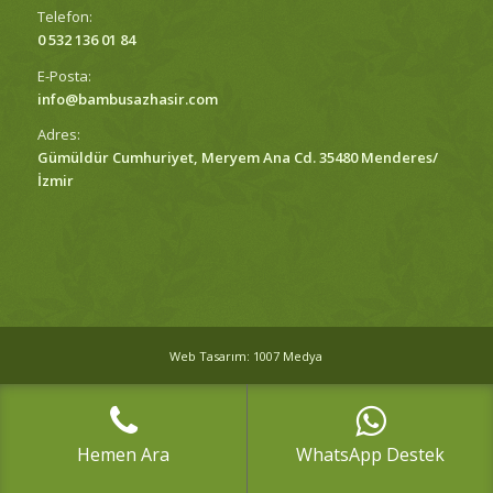
Telefon:
0 532 136 01 84
E-Posta:
info@bambusazhasir.com
Adres:
Gümüldür Cumhuriyet, Meryem Ana Cd. 35480 Menderes/
İzmir
Web Tasarım: 1007 Medya
Hemen Ara
WhatsApp Destek