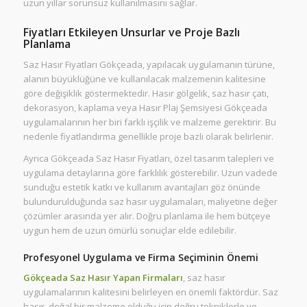
uzun yıllar sorunsuz kullanılmasını sağlar.
Fiyatları Etkileyen Unsurlar ve Proje Bazlı
Planlama
Saz Hasır Fiyatları Gökçeada, yapılacak uygulamanın türüne,
alanın büyüklüğüne ve kullanılacak malzemenin kalitesine
göre değişiklik göstermektedir. Hasır gölgelik, saz hasır çatı,
dekorasyon, kaplama veya Hasır Plaj Şemsiyesi Gökçeada
uygulamalarının her biri farklı işçilik ve malzeme gerektirir. Bu
nedenle fiyatlandırma genellikle proje bazlı olarak belirlenir.
Ayrıca Gökçeada Saz Hasır Fiyatları, özel tasarım talepleri ve
uygulama detaylarına göre farklılık gösterebilir. Uzun vadede
sunduğu estetik katkı ve kullanım avantajları göz önünde
bulundurulduğunda saz hasır uygulamaları, maliyetine değer
çözümler arasında yer alır. Doğru planlama ile hem bütçeye
uygun hem de uzun ömürlü sonuçlar elde edilebilir.
Profesyonel Uygulama ve Firma Seçiminin Önemi
Gökçeada Saz Hasır Yapan Firmaları
, saz hasır
uygulamalarının kalitesini belirleyen en önemli faktördür. Saz
hasır, doğal bir malzeme olduğu için doğru tekniklerle ve