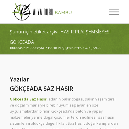
Şunun için etiket arşivi: HASIR PLAJ ŞEMSİEYESİ
GÖKÇEADA
Buradasınız:
Anasayfa
/
HASIR PLAJ ŞEMSİEYESİ GÖKÇEADA
Yazılar
GÖKÇEADA SAZ HASIR
Gökçeada Saz Hasır
, adanın bakir doğası, sakin yaşam tarzı
ve doğal mimarisiyle birebir uyum sağlayan en özel
uygulamalardan biridir. Gökçeada’da beton ve yapay
malzemeler yerine doğal çözümler tercih edilmesi, saz hasır
sistemlerini oldukça değerli kılar. Saz hasır, doğal kamışlardan